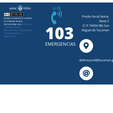
Predio Ferial Norte,
Excepto se exprese lo contario,
Nave C
el contenido de este
103
sitio esta bajo una
licencia de
(C.P. T4000 IIB) San
Creative Commons
Miguel de Tucuman
Reconocimiento-NoComercial-
CompartirIgual 4.0
Internacional
.
EMERGENCIAS
defensacivil@tucuman.g