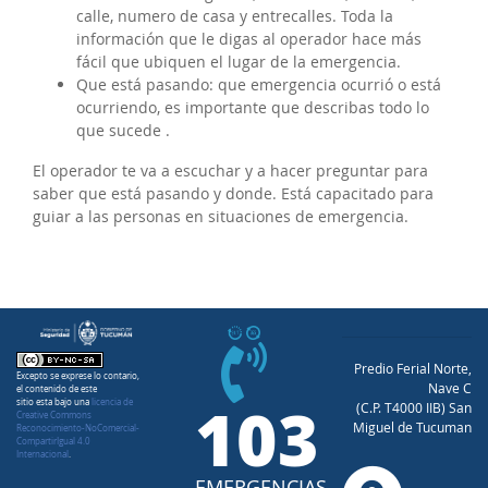
calle, numero de casa y entrecalles. Toda la
información que le digas al operador hace más
fácil que ubiquen el lugar de la emergencia.
Que está pasando: que emergencia ocurrió o está
ocurriendo, es importante que describas todo lo
que sucede .
El operador te va a escuchar y a hacer preguntar para
saber que está pasando y donde. Está capacitado para
guiar a las personas en situaciones de emergencia.
Predio Ferial Norte,
Excepto se exprese lo contario,
Nave C
el contenido de este
103
sitio esta bajo una
licencia de
(C.P. T4000 IIB) San
Creative Commons
Miguel de Tucuman
Reconocimiento-NoComercial-
CompartirIgual 4.0
Internacional
.
EMERGENCIAS